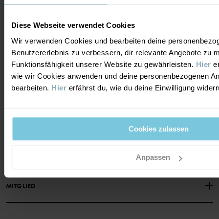
JA, BITTE
Diese Webseite verwendet Cookies
Wir verwenden Cookies und bearbeiten deine personenbezo
Benutzererlebnis zu verbessern, dir relevante Angebote zu 
Funktionsfähigkeit unserer Website zu gewährleisten.
Hier
er
wie wir Cookies anwenden und deine personenbezogenen A
BRAUCHST DU HILFE?
bearbeiten.
Hier
erfährst du, wie du deine Einwilligung wider
NIMM KONTAKT ZU UNS AUF
ÜBER UNS
Cookies zulassen
HÄUFIG GESTELLTE FRAGEN
EINKAUFSBEDINGUNGEN
Über Polarn O. Pyret
FOLGE UNS
DATENSCHUTZRICHTLINIE
COOKIE-RICHTLINIEN
Anpassen
Unsere Geschichte
Facebook
Medien
MITGLIED
Instagram
Barrierefreiheit von Webinhalten
Vorteile für Mitglieder
TikTok