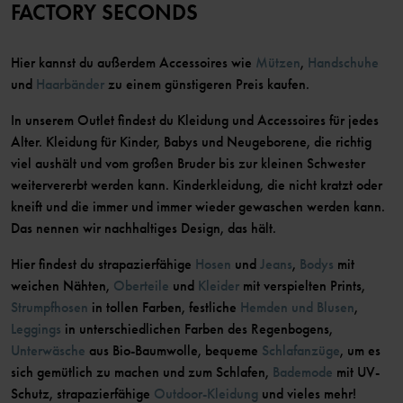
FACTORY SECONDS
Hier kannst du außerdem Accessoires wie
Mützen
,
Handschuhe
und
Haarbänder
zu einem günstigeren Preis kaufen.
In unserem Outlet findest du Kleidung und Accessoires für jedes
Alter. Kleidung für Kinder, Babys und Neugeborene, die richtig
viel aushält und vom großen Bruder bis zur kleinen Schwester
weitervererbt werden kann. Kinderkleidung, die nicht kratzt oder
kneift und die immer und immer wieder gewaschen werden kann.
Das nennen wir nachhaltiges Design, das hält.
Hier findest du strapazierfähige
Hosen
und
Jeans
,
Bodys
mit
weichen Nähten,
Oberteile
und
Kleider
mit verspielten Prints,
Strumpfhosen
in tollen Farben, festliche
Hemden und Blusen
,
Leggings
in unterschiedlichen Farben des Regenbogens,
Unterwäsche
aus Bio-Baumwolle, bequeme
Schlafanzüge
, um es
sich gemütlich zu machen und zum Schlafen,
Bademode
mit UV-
Schutz, strapazierfähige
Outdoor-Kleidung
und vieles mehr!