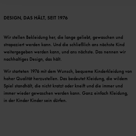
Bedingungen
LinkedIn
Mitglied werden
DESIGN, DAS HÄLT, SEIT 1976
Wir stellen Bekleidung her, die lange geliebt, gewaschen und
strapaziert werden kann. Und die schließlich ans nächste Kind
weitergegeben werden kann, und ans nächste. Das nennen wir
nachhaltiges Design, das hält.
Wir starteten 1976 mit dem Wunsch, bequeme Kinderkleidung von
hoher Qualität herzustellen. Das bedeutet Kleidung, die wildem
Spiel standhält, die nicht kratzt oder kneift und die immer und
immer wieder gewaschen werden kann. Ganz einfach Kleidung,
in der Kinder Kinder sein dürfen.