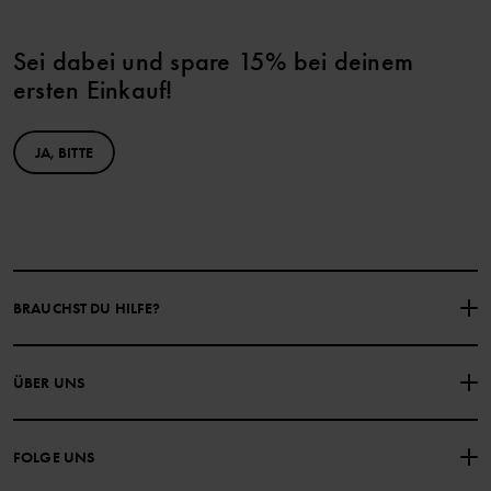
Sei dabei und spare 15% bei deinem
ersten Einkauf!
JA, BITTE
BRAUCHST DU HILFE?
NIMM KONTAKT ZU UNS AUF
ÜBER UNS
HÄUFIG GESTELLTE FRAGEN
EINKAUFSBEDINGUNGEN
Über Polarn O. Pyret
FOLGE UNS
DATENSCHUTZRICHTLINIE
COOKIE-RICHTLINIEN
Unsere Geschichte