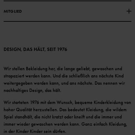
Facebook
Medien
MITGLIED
Instagram
Barrierefreiheit von Webinhalten
Vorteile für Mitglieder
TikTok
Bedingungen
LinkedIn
Mitglied werden
DESIGN, DAS HÄLT, SEIT 1976
Wir stellen Bekleidung her, die lange geliebt, gewaschen und
strapaziert werden kann. Und die schließlich ans nächste Kind
weitergegeben werden kann, und ans nächste. Das nennen wir
nachhaltiges Design, das hält.
Wir starteten 1976 mit dem Wunsch, bequeme Kinderkleidung von
hoher Qualität herzustellen. Das bedeutet Kleidung, die wildem
Spiel standhält, die nicht kratzt oder kneift und die immer und
immer wieder gewaschen werden kann. Ganz einfach Kleidung,
in der Kinder Kinder sein dürfen.