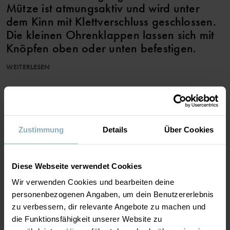
Mütze ist atmungsaktiv und wird unter
dem Kinn mit Klettverschluss geschlossen.
Die kleinen Ohrenklappen lassen sich mit
Knöpfen oben oder unten befestigen.
WEITERLESEN
EIGENSCHAFTEN:
• Winddicht
• Gute Atmungsaktivität: mindestens 7.000 g/m²/24 h
ZUR WUNSCHLISTE HINZUFÜGEN
• Wasserabweisend dank PFAS-freier Imprägnierung mit BIONIC-
FINISH® ECO
Produktsicherheit:
Zustimmung
Details
Über Cookies
KEEP AWAY FROM FIRE
Artikelnummer
:
60602810
MATERIAL & PFLEGEHINWEISE
Diese Webseite verwendet Cookies
Wir verwenden Cookies und bearbeiten deine
Herstellungsland
:
China
personenbezogenen Angaben, um dein Benutzererlebnis
NACHHALTIGKEIT
Fabrik
:
Wuxi Yinye Zhenzhi Youxian Gongsi
Material
zu verbessern, dir relevante Angebote zu machen und
Weiterlesen
die Funktionsfähigkeit unserer Website zu
LIEFERUNG UND RÜCKSENDUNG