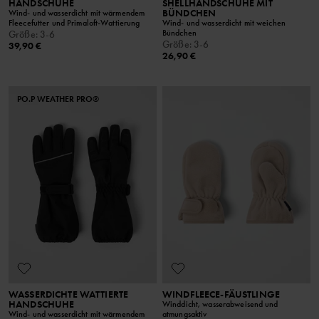
HANDSCHUHE
SHELLHANDSCHUHE MIT
BÜNDCHEN
Wind- und wasserdicht mit wärmendem
Fleecefutter und Primaloft-Wattierung
Wind- und wasserdicht mit weichen
Bündchen
Größe
:
3-6
Größe
:
3-6
39,90 €
26,90 €
PO.P WEATHER PRO®
WASSERDICHTE WATTIERTE
WINDFLEECE-FÄUSTLINGE
HANDSCHUHE
Winddicht, wasserabweisend und
Wind- und wasserdicht mit wärmendem
atmungsaktiv