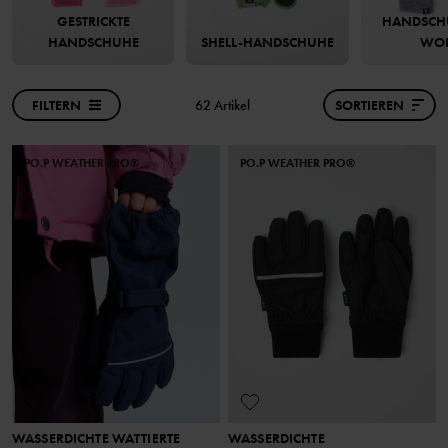
GESTRICKTE
HANDSCH
HANDSCHUHE
SHELL-HANDSCHUHE
WOL
FILTERN
62 Artikel
SORTIEREN
PO.P WEATHER PRO®
PO.P WEATHER PRO®
WASSERDICHTE WATTIERTE
WASSERDICHTE