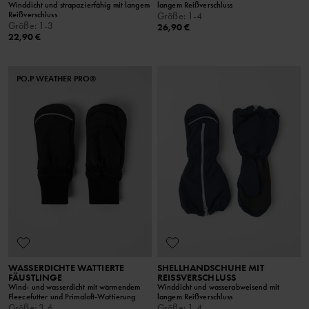
Winddicht und strapazierfähig mit langem
langem Reißverschluss
Reißverschluss
Größe
:
1-4
Größe
:
1-3
26,90 €
22,90 €
PO.P WEATHER PRO®
WASSERDICHTE WATTIERTE
SHELLHANDSCHUHE MIT
FÄUSTLINGE
REISSVERSCHLUSS
Wind- und wasserdicht mit wärmendem
Winddicht und wasserabweisend mit
Fleecefutter und Primaloft-Wattierung
langem Reißverschluss
Größe
:
3-6
Größe
:
1-4