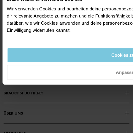
Wir verwenden Cookies und bearbeiten deine personenbezog
dir relevante Angebote zu machen und die Funktionsfähigkei
darüber, wie wir Cookies anwenden und deine personenbez
Sei dabei und spare 15% bei deinem
Einwilligung widerrufen kannst.
ersten Einkauf!
JA, BITTE
Cookies z
Anpass
BRAUCHST DU HILFE?
NIMM KONTAKT ZU UNS AUF
ÜBER UNS
HÄUFIG GESTELLTE FRAGEN
EINKAUFSBEDINGUNGEN
Über Polarn O. Pyret